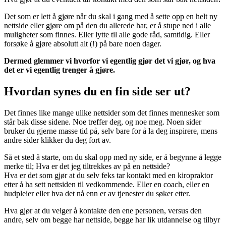
Det som er lett å gjøre når du skal i gang med å sette opp en helt ny
nettside eller gjøre om på den du allerede har, er å stupe ned i alle
muligheter som finnes. Eller lytte til alle gode råd, samtidig. Eller
forsøke å gjøre absolutt alt (!) på bare noen dager.
Dermed glemmer vi hvorfor vi egentlig gjør det vi gjør, og hva
det er vi egentlig trenger å gjøre.
Hvordan synes du en fin side ser ut?
Det finnes like mange ulike nettsider som det finnes mennesker som
står bak disse sidene. Noe treffer deg, og noe meg. Noen sider
bruker du gjerne masse tid på, selv bare for å la deg inspirere, mens
andre sider klikker du deg fort av.
Så et sted å starte, om du skal opp med ny side, er å begynne å legge
merke til; Hva er det jeg tiltrekkes av på en nettside?
Hva er det som gjør at du selv feks tar kontakt med en kiropraktor
etter å ha sett nettsiden til vedkommende. Eller en coach, eller en
hudpleier eller hva det nå enn er av tjenester du søker etter.
Hva gjør at du velger å kontakte den ene personen, versus den
andre, selv om begge har nettside, begge har lik utdannelse og tilbyr