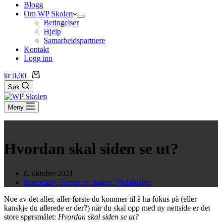
Blogg
Om WP Skolen
Betingelser
Hjelp
Samarbeidspartnere
Kontakt
Logg inn
Handlekurv
kr
0,00
0
Søk
Meny
Hvordan skal siden se ut?
6. oktober 2021
Perspektiv
,
Farger og design
,
Webdesign
Noe av det aller, aller første du kommer til å ha fokus på (eller
kanskje du allerede er der?) når du skal opp med ny nettside er det
store spørsmålet:
Hvordan skal siden se ut?