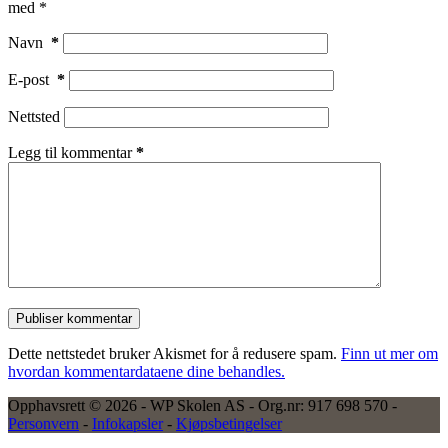
med
*
Navn
*
E-post
*
Nettsted
Legg til kommentar
*
Publiser kommentar
Dette nettstedet bruker Akismet for å redusere spam.
Finn ut mer om
hvordan kommentardataene dine behandles.
Opphavsrett © 2026 - WP Skolen AS - Org.nr: 917 698 570 -
Personvern
-
Infokapsler
-
Kjøpsbetingelser