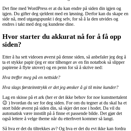
Det fine med WordPress er at du kan endre på siden din igjen og
igjen. Du gifter deg sjeldent med en løsning. Derfor kan du skape en
side nå, med utgangspunkt i deg selv, for så å la den utvides og
endres i takt med deg og kundene dine.
Hvor starter du akkurat nå for å få opp
siden?
Etter å ha sett videoen øverst på denne siden, så anbefaler jeg deg å
ta et stykke papir (jeg er stor tilhenger av en fin notatbok så slipper
papirene å flyte utover) og en penn for så å skrive ned:
Hva treffer meg på en nettside?
Hva slags førsteinntrykk er det jeg ønsker å gi til mine kunder?
Lag en skisse på et ark (her er det ikke behov for noe kunstnertalent
😉 ) hvordan du ser for deg siden. For om du tegner at du skal ha et
stort bilde øverst på siden din, så skjer det noe i hodet. Da vil du
automatisk være innstilt på å finne et passende bilde. Det gjør det
også lettere å velge theme når du etterhvert kommer så langt.
Så hva er det du tiltrekkes av? Og hva er det du evt ikke kan fordra