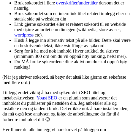
Bruk søkeordet i flere
overskrifter/undertitler
dersom det er
naturlig
Bruk søkeordet som en internlink til et relatert innlegg eller en
statisk side på websiden din
Link gjerne søkeordet eller et relatert søkeord til en webside
med større autoritet enn din egen (wikipedia, store aviser,
wordpress
etc).
Husk å legge inn alternativ tekst på alle bilder. Dette skal være
en beskrivende tekst, ikke «stuffing» av søkeord.
Sørg for å ha med nok innhold i hver artikkel du skriver
(minimum 300 ord om du vil oppnå høy ranking, helst mer).
Du MÅ bruke søkeordene dine aktivt om du skal oppnå høy
ranking!
(Når jeg skriver søkeord, så betyr det altså like gjerne en søkefrase
med flere ord.)
I tillegg er det viktig å ha med søkeordet i SEO tittel og
metabeskrivelsen.
Yoast SEO
er en plugin som analyserer det
innholdet du publiserer på nettsiden din. Jeg anbefaler alle og
installere den og ta den i bruk. Det er ikke nok å bare installere den,
du må også lese analysen og følge de anbefalingene du får til å
forbedre innholdet ditt 😉
Her finner du alle innlegg vi har skrevet på bloggen om