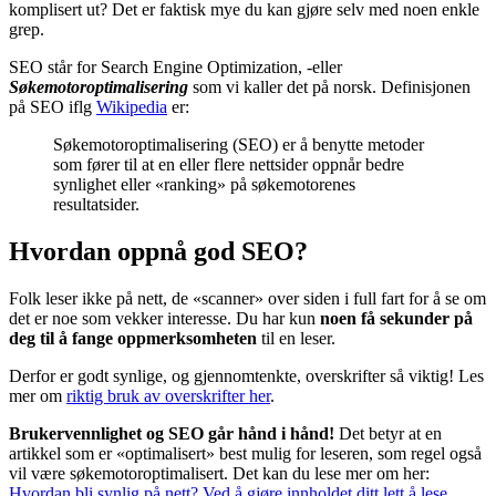
komplisert ut? Det er faktisk mye du kan gjøre selv med noen enkle
grep.
SEO står for Search Engine Optimization, -eller
Søkemotoroptimalisering
som vi kaller det på norsk. Definisjonen
på SEO iflg
Wikipedia
er:
Søkemotoroptimalisering (SEO) er å benytte metoder
som fører til at en eller flere nettsider oppnår bedre
synlighet eller «ranking» på søkemotorenes
resultatsider.
Hvordan oppnå god SEO?
Folk leser ikke på nett, de «scanner» over siden i full fart for å se om
det er noe som vekker interesse. Du har kun
noen få sekunder på
deg til å fange oppmerksomheten
til en leser.
Derfor er godt synlige, og gjennomtenkte, overskrifter så viktig! Les
mer om
riktig bruk av overskrifter her
.
Brukervennlighet og SEO går hånd i hånd!
Det betyr at en
artikkel som er «optimalisert» best mulig for leseren, som regel også
vil være søkemotoroptimalisert. Det kan du lese mer om her:
Hvordan bli synlig på nett? Ved å gjøre innholdet ditt lett å lese.