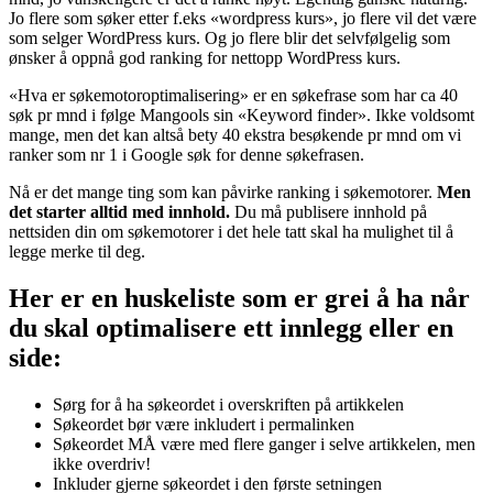
Jo flere som søker etter f.eks «wordpress kurs», jo flere vil det være
som selger WordPress kurs. Og jo flere blir det selvfølgelig som
ønsker å oppnå god ranking for nettopp WordPress kurs.
«Hva er søkemotoroptimalisering» er en søkefrase som har ca 40
søk pr mnd i følge Mangools sin «Keyword finder». Ikke voldsomt
mange, men det kan altså bety 40 ekstra besøkende pr mnd om vi
ranker som nr 1 i Google søk for denne søkefrasen.
Nå er det mange ting som kan påvirke ranking i søkemotorer.
Men
det starter alltid med innhold.
Du må publisere innhold på
nettsiden din om søkemotorer i det hele tatt skal ha mulighet til å
legge merke til deg.
Her er en huskeliste som er grei å ha når
du skal optimalisere ett innlegg eller en
side:
Sørg for å ha søkeordet i overskriften på artikkelen
Søkeordet bør være inkludert i permalinken
Søkeordet MÅ være med flere ganger i selve artikkelen, men
ikke overdriv!
Inkluder gjerne søkeordet i den første setningen