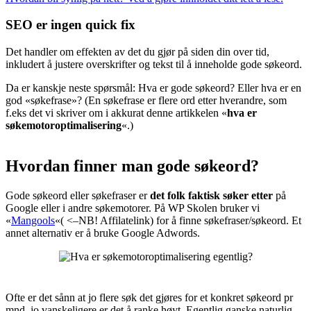
SEO er ingen quick fix
Det handler om effekten av det du gjør på siden din over tid,
inkludert å justere overskrifter og tekst til å inneholde gode søkeord.
Da er kanskje neste spørsmål: Hva er gode søkeord? Eller hva er en
god «søkefrase»? (En søkefrase er flere ord etter hverandre, som
f.eks det vi skriver om i akkurat denne artikkelen «
hva er
søkemotoroptimalisering
«.)
Hvordan finner man gode søkeord?
Gode søkeord eller søkefraser er
det folk faktisk søker etter
på
Google eller i andre søkemotorer. På WP Skolen bruker vi
«
Mangools
«( <–NB! Affilatelink) for å finne søkefraser/søkeord. Et
annet alternativ er å bruke Google Adwords.
Ofte er det sånn at jo flere søk det gjøres for et konkret søkeord pr
mnd, jo vanskeligere er det å ranke høyt. Egentlig ganske naturlig.