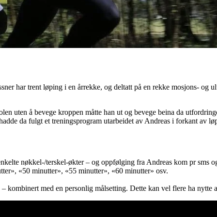
har trent løping i en årrekke, og deltatt på en rekke mosjons- og ult
olen uten å bevege kroppen måtte han ut og bevege beina da utfordringe
hadde da fulgt et treningsprogram utarbeidet av Andreas i forkant av løp
enkelte nøkkel-/terskel-økter – og oppfølging fra Andreas kom pr sms og
tter», «50 minutter», «55 minutter», «60 minutter» osv.
– kombinert med en personlig målsetting. Dette kan vel flere ha nytte 