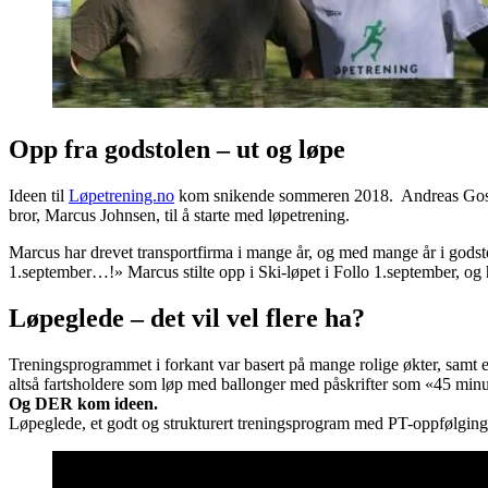
Opp fra godstolen – ut og løpe
Ideen til
Løpetrening.no
kom snikende sommeren 2018. Andreas Gossner 
bror, Marcus Johnsen, til å starte med løpetrening.
Marcus har drevet transportfirma i mange år, og med mange år i godst
1.september…!» Marcus stilte opp i Ski-løpet i Follo 1.september, og 
Løpeglede – det vil vel flere ha?
Treningsprogrammet i forkant var basert på mange rolige økter, samt 
altså fartsholdere som løp med ballonger med påskrifter som «45 minu
Og DER kom ideen.
Løpeglede, et godt og strukturert treningsprogram med PT-oppfølging 