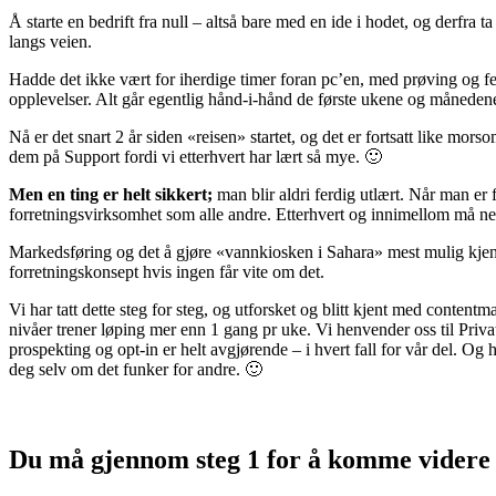
Å starte en bedrift fra null – altså bare med en ide i hodet, og derfra 
langs veien.
Hadde det ikke vært for iherdige timer foran pc’en, med prøving og fei
opplevelser. Alt går egentlig hånd-i-hånd de første ukene og månedene
Nå er det snart 2 år siden «reisen» startet, og det er fortsatt like mo
dem på Support fordi vi etterhvert har lært så mye. 🙂
Men en ting er helt sikkert;
man blir aldri ferdig utlært. Når man er 
forretningsvirksomhet som alle andre. Etterhvert og innimellom må ne
Markedsføring og det å gjøre «vannkiosken i Sahara» mest mulig kjent 
forretningskonsept hvis ingen får vite om det.
Vi har tatt dette steg for steg, og utforsket og blitt kjent med conten
nivåer trener løping mer enn 1 gang pr uke. Vi henvender oss til Privatm
prospekting og opt-in er helt avgjørende – i hvert fall for vår del. Og 
deg selv om det funker for andre. 🙂
Du må gjennom steg 1 for å komme videre 