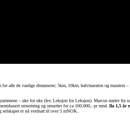
m for alle de vanlige distansene; 5km, 10km, halvmaraton og maraton –
grammene – uke for uke (les: Leksjon for Leksjon). Marcus starter fra 
ementsbasert omsetning og omsetter for ca 100.000,- pr mnd.
Ila 1,5 år 
 selskapet er nå verdsatt til over 5 mNOK.