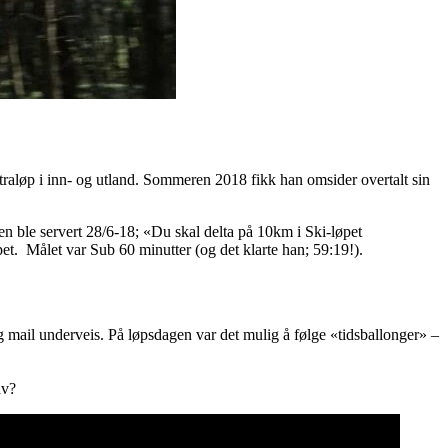
raløp i inn- og utland. Sommeren 2018 fikk han omsider overtalt sin
n ble servert 28/6-18; «Du skal delta på 10km i Ski-løpet
et. Målet var Sub 60 minutter (og det klarte han; 59:19!).
 mail underveis. På løpsdagen var det mulig å følge «tidsballonger» –
av?