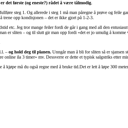
t er det første (og eneste?) rådet å være tålmodig
.
 fullføre steg 1. Og allerede i steg 1 må man påregne å prøve og feile ga
 å trene opp kondisjonen – det er ikke gjort på 1-2-3.
dstid etc. Jeg tror mange feiler fordi de går i gang med all den entus
i man er sliten – og til slutt gir man opp fordi «det er jo umulig å komme 
n
l.l. –
og hold deg til planen.
Unngår man å bli for sliten så er sjansen s
 online ila 3 timer» mv. Dessverre er dette et typisk salgstriks etter m
å kjøpe må du også regne med å bruke tid.Det er lett å løpe 300 meter –