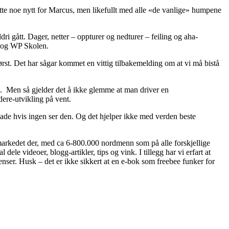
e dette noe nytt for Marcus, men likefullt med alle «de vanlige» humpene
i gått. Dager, netter – oppturer og nedturer – feiling og aha-
in og WP Skolen.
først. Det har sågar kommet en vittig tilbakemelding om at vi må bistå
re. Men så gjelder det å ikke glemme at man driver en
dere-utvikling på vent.
sade hvis ingen ser den. Og det hjelper ikke med verden beste
er markedet der, med ca 6-800.000 nordmenn som på alle forskjellige
le videoer, blogg-artikler, tips og vink. I tillegg har vi erfart at
grenser. Husk – det er ikke sikkert at en e-bok som freebee funker for