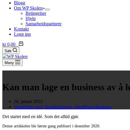
Blogg
Om WP Skolen
Betingelser
Hjelp
Samarbeidspartnere
Kontakt
Logg inn
Handlekurv
kr
0,00
0
Søk
Meny
Kan man lage en business av å 
26. januar 2022
WordPress tips!
,
Kundehistorier
,
WordPress Business
Det startet med en idé. Som det alltid gjør.
Denne artikkelen ble første gang publisert i desember 2020.