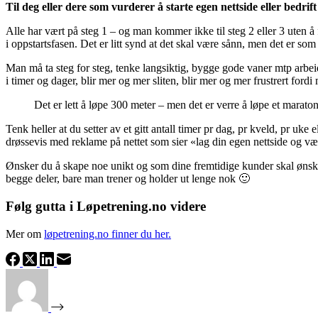
Til deg eller dere som vurderer å starte egen nettside eller bedrif
Alle har vært på steg 1 – og man kommer ikke til steg 2 eller 3 uten å
i oppstartsfasen. Det er litt synd at det skal være sånn, men det er som
Man må ta steg for steg, tenke langsiktig, bygge gode vaner mtp arbei
i timer og dager, blir mer og mer sliten, blir mer og mer frustrert ford
Det er lett å løpe 300 meter – men det er verre å løpe et marato
Tenk heller at du setter av et gitt antall timer pr dag, pr kveld, pr uke e
drøssevis med reklame på nettet som sier «lag din egen nettside og være
Ønsker du å skape noe unikt og som dine fremtidige kunder skal ønske 
begge deler, bare man trener og holder ut lenge nok 🙂
Følg gutta i Løpetrening.no videre
Mer om
løpetrening.no finner du her.