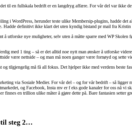
ta det til en fullskala bedrift er en langdryg affære. For vår del var ikk
ling i WordPress, herunder teste ulike Membersip-plugins, hadde det aldr
. Hadde definitivt ikke klart det uten kyndig bistand pr mail fra Krist
rsomt å utforske nye muligheter, selv uten å måtte sparre med WP Skolen 
ferdig med 1 ting – så er det alltid noe nytt man ønsker å utforske vide
ttside være nettside – og man må noen ganger være fornøyd og sette vi
og tilgjengelig må få all fokus. Det hjelper ikke med verdens beste fa
tmarketing via Sosiale Medier. For vår del – og for vår bedrift – så ligg
arkedet, og Facebook, Insta mv er f eks gode kanaler for oss nå vi skal de
her finnes en trillion ulike måter å gjøre dette på. Bare fantasien setter 
til steg 2…