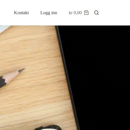
Kontakt
Logg inn
kr
0,00
0
Handlekurv