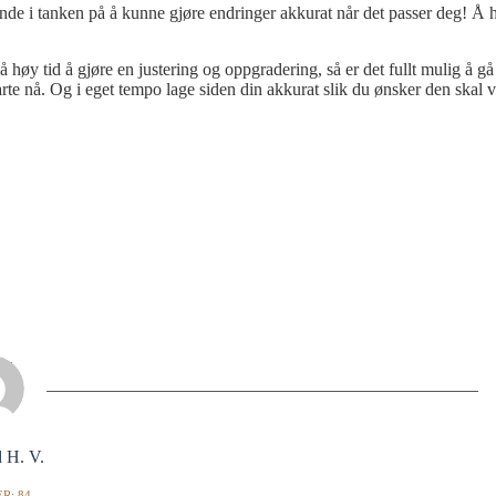
iende i tanken på å kunne gjøre endringer akkurat når det passer deg! Å
å høy tid å gjøre en justering og oppgradering, så er det fullt mulig å gå
tarte nå. Og i eget tempo lage siden din akkurat slik du ønsker den skal 
 H. V.
R: 84