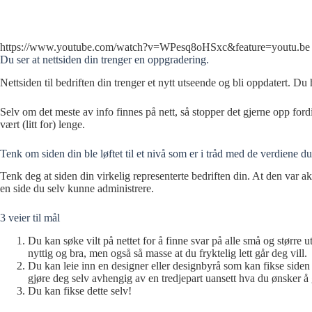
https://www.youtube.com/watch?v=WPesq8oHSxc&feature=youtu.be
Du ser at nettsiden din trenger en oppgradering.
Nettsiden til bedriften din trenger et nytt utseende og bli oppdatert. Du 
Selv om det meste av info finnes på nett, så stopper det gjerne opp fordi 
vært (litt for) lenge.
Tenk om siden din ble løftet til et nivå som er i tråd med de verdiene du 
Tenk deg at siden din virkelig representerte bedriften din. At den var
en side du selv kunne administrere.
3 veier til mål
Du kan søke vilt på nettet for å finne svar på alle små og stør
nyttig og bra, men også så masse at du fryktelig lett går deg vill.
Du kan leie inn en designer eller designbyrå som kan fikse siden 
gjøre deg selv avhengig av en tredjepart uansett hva du ønsker å 
Du kan fikse dette selv!