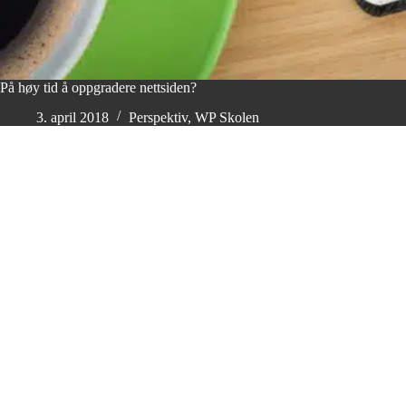
På høy tid å oppgradere nettsiden?
3. april 2018
Perspektiv
,
WP Skolen