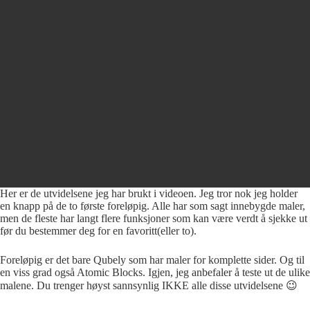
Her er de utvidelsene jeg har brukt i videoen. Jeg tror nok jeg holder
en knapp på de to første foreløpig. Alle har som sagt innebygde maler,
men de fleste har langt flere funksjoner som kan være verdt å sjekke ut
før du bestemmer deg for en favoritt(eller to).
Foreløpig er det bare Qubely som har maler for komplette sider. Og til
en viss grad også Atomic Blocks. Igjen, jeg anbefaler å teste ut de ulike
malene. Du trenger høyst sannsynlig IKKE alle disse utvidelsene 😉