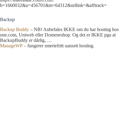
b=1660032&u=456701&m=64312&urllink=&afftrack=
Backup
Backup Buddy
– NB! Anbefales IKKE om du har hosting hos
one.com, Uniweb eller Domeneshop. Og det er IKKE pga at
BackupBuddy er dårlig, …
ManageWP
– fungerer smertefritt uansett hosting.