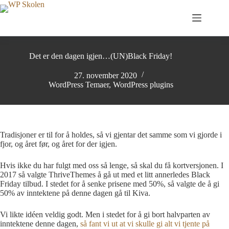
Hopp
til
innholdet
Det er den dagen igjen…(UN)Black Friday!
27. november 2020
WordPress Temaer
,
WordPress plugins
Tradisjoner er til for å holdes, så vi gjentar det samme som vi gjorde i
fjor, og året før, og året for der igjen.
Hvis ikke du har fulgt med oss så lenge, så skal du få kortversjonen. I
2017 så valgte ThriveThemes å gå ut med et litt annerledes Black
Friday tilbud. I stedet for å senke prisene med 50%, så valgte de å gi
50% av inntektene på denne dagen gå til Kiva.
Vi likte idéen veldig godt. Men i stedet for å gi bort halvparten av
inntektene denne dagen,
så fant vi ut at vi skulle gi alt vi tjente på