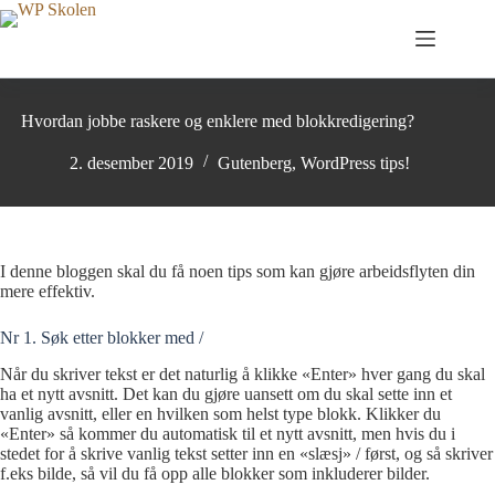
Hopp
til
innholdet
Hvordan jobbe raskere og enklere med blokkredigering?
2. desember 2019
Gutenberg
,
WordPress tips!
I denne bloggen skal du få noen tips som kan gjøre arbeidsflyten din
mere effektiv.
Nr 1. Søk etter blokker med /
Når du skriver tekst er det naturlig å klikke «Enter» hver gang du skal
ha et nytt avsnitt. Det kan du gjøre uansett om du skal sette inn et
vanlig avsnitt, eller en hvilken som helst type blokk. Klikker du
«Enter» så kommer du automatisk til et nytt avsnitt, men hvis du i
stedet for å skrive vanlig tekst setter inn en «slæsj» / først, og så skriver
f.eks bilde, så vil du få opp alle blokker som inkluderer bilder.