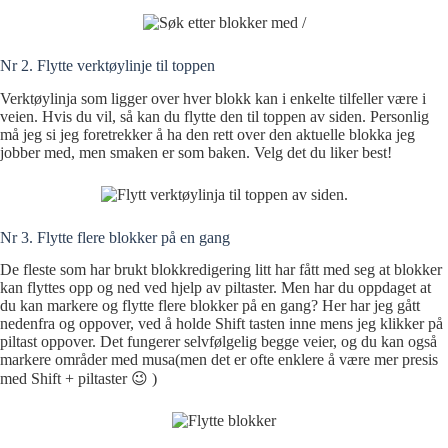
Nr 2. Flytte verktøylinje til toppen
Verktøylinja som ligger over hver blokk kan i enkelte tilfeller være i
veien. Hvis du vil, så kan du flytte den til toppen av siden. Personlig
må jeg si jeg foretrekker å ha den rett over den aktuelle blokka jeg
jobber med, men smaken er som baken. Velg det du liker best!
Nr 3. Flytte flere blokker på en gang
De fleste som har brukt blokkredigering litt har fått med seg at blokker
kan flyttes opp og ned ved hjelp av piltaster. Men har du oppdaget at
du kan markere og flytte flere blokker på en gang? Her har jeg gått
nedenfra og oppover, ved å holde Shift tasten inne mens jeg klikker på
piltast oppover. Det fungerer selvfølgelig begge veier, og du kan også
markere områder med musa(men det er ofte enklere å være mer presis
med Shift + piltaster 😉 )