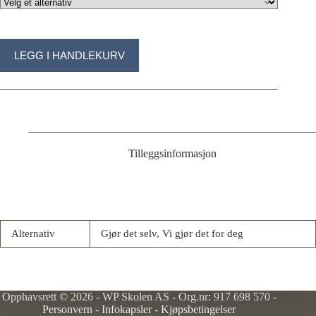
LEGG I HANDLEKURV
Tilleggsinformasjon
Alternativ
Gjør det selv, Vi gjør det for deg
Opphavsrett © 2026 - WP Skolen AS - Org.nr: 917 698 570 -
Personvern
-
Infokapsler
-
Kjøpsbetingelser