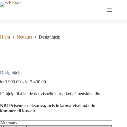
Hopp
til
innholdet
Hjem
Nettkurs
Designhjelp
Designhjelp
Prisområde:
kr
3 990,00
–
kr
7 490,00
kr 3
990,00
Få hjelp til å lande det visuelle uttrykket på nettsiden din.
til
kr 7
NB! Prisene er eks.mva, pris ink.mva vises når du
490,00
kommer til kassen
Alternativ