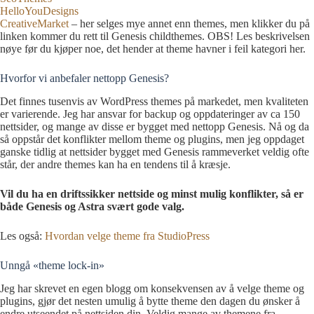
HelloYouDesigns
CreativeMarket
– her selges mye annet enn themes, men klikker du på
linken kommer du rett til Genesis childthemes. OBS! Les beskrivelsen
nøye før du kjøper noe, det hender at theme havner i feil kategori her.
Hvorfor vi anbefaler nettopp Genesis?
Det finnes tusenvis av WordPress themes på markedet, men kvaliteten
er varierende. Jeg har ansvar for backup og oppdateringer av ca 150
nettsider, og mange av disse er bygget med nettopp Genesis. Nå og da
så oppstår det konflikter mellom theme og plugins, men jeg oppdaget
ganske tidlig at nettsider bygget med Genesis rammeverket veldig ofte
står, der andre themes kan ha en tendens til å kræsje.
Vil du ha en driftssikker nettside og minst mulig konflikter, så er
både Genesis og Astra svært gode valg.
Les også:
Hvordan velge theme fra StudioPress
Unngå «theme lock-in»
Jeg har skrevet en egen blogg om konsekvensen av å velge theme og
plugins, gjør det nesten umulig å bytte theme den dagen du ønsker å
endre utseendet på nettsiden din. Veldig mange av themene fra