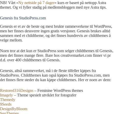
NB! Vårt «
Ny nettside på 7 dager
» kurs er basert på nettopp Astra
themet. Og vi fyller stadig på medlemsbloggen med nye Astra tips.
Genesis fra StudioPress.com
Genesis er et av de beste og mest brukte rammeverkene til WordPress,
men her finnes dessverre ingen gratis versjoner. Genesis brukes alltid
sammen med et childtheme, og det finnes hundrevis av childthemes å
velge mellom.
Noen tror at det kun er StudioPress som selger childthemes til Genesis,
men det finnes mange flere. Bare hos creativemarket.com finner vi pr
d.d. over 400 childthemes til Genesis.
Genesis, altså rammeverket, må i de fleste tilfeller kjøpes fra
StudioPress. Childthemes kan også kjøpes fra StudioPress.com, men
det finnes flere steder du kan kjøpe childthemes. Her er noen av dem:
Restored316Designs
– Feminine WordPress themes
Imagely
– Theme spesielt utviklet for fotografer
Themedy
9Seeds
DesignByBloom
SeoThemes