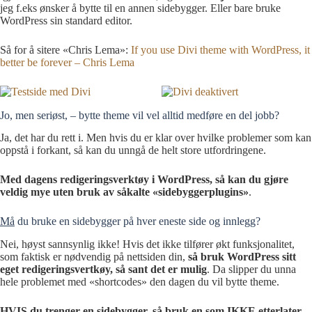
jeg f.eks ønsker å bytte til en annen sidebygger. Eller bare bruke
WordPress sin standard editor.
Så for å sitere «Chris Lema»:
If you use Divi theme with WordPress, it
better be forever – Chris Lema
Jo, men seriøst, – bytte theme vil vel alltid medføre en del jobb?
Ja, det har du rett i. Men hvis du er klar over hvilke problemer som kan
oppstå i forkant, så kan du unngå de helt store utfordringene.
Med dagens redigeringsverktøy i WordPress, så kan du gjøre
veldig mye uten bruk av såkalte «sidebyggerplugins»
.
Må
du bruke en sidebygger på hver eneste side og innlegg?
Nei, høyst sannsynlig ikke! Hvis det ikke tilfører økt funksjonalitet,
som faktisk er nødvendig på nettsiden din,
så bruk WordPress sitt
eget redigeringsvertkøy, så sant det er mulig
. Da slipper du unna
hele problemet med «shortcodes» den dagen du vil bytte theme.
HVIS du trenger en sidebygger, så bruk en som IKKE etterlater