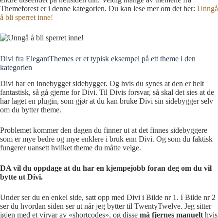
Themeforest er i denne kategorien. Du kan lese mer om det her:
Unngå
å bli sperret inne!
Divi fra ElegantThemes er et typisk eksempel på ett theme i den
kategorien
Divi har en innebygget sidebygger. Og hvis du synes at den er helt
fantastisk, så gå gjerne for Divi. Til Divis forsvar, så skal det sies at de
har laget en plugin, som gjør at du kan bruke Divi sin sidebygger selv
om du bytter theme.
Problemet kommer den dagen du finner ut at det finnes sidebyggere
som er mye bedre og mye enklere i bruk enn Divi. Og som du faktisk
fungerer uansett hvilket theme du måtte velge.
DA vil du oppdage at du har en kjempejobb foran deg om du vil
bytte ut Divi.
Under ser du en enkel side, satt opp med Divi i Bilde nr 1. I Bilde nr 2
ser du hvordan siden ser ut når jeg bytter til TwentyTwelve. Jeg sitter
igjen med et virvar av «shortcodes», og disse
må fjernes manuelt
hvis