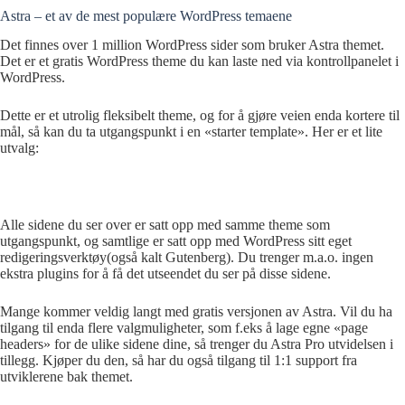
Astra – et av de mest populære WordPress temaene
Det finnes over 1 million WordPress sider som bruker Astra themet.
Det er et gratis WordPress theme du kan laste ned via kontrollpanelet i
WordPress.
Dette er et utrolig fleksibelt theme, og for å gjøre veien enda kortere til
mål, så kan du ta utgangspunkt i en «starter template». Her er et lite
utvalg:
Alle sidene du ser over er satt opp med samme theme som
utgangspunkt, og samtlige er satt opp med WordPress sitt eget
redigeringsverktøy(også kalt Gutenberg). Du trenger m.a.o. ingen
ekstra plugins for å få det utseendet du ser på disse sidene.
Mange kommer veldig langt med gratis versjonen av Astra. Vil du ha
tilgang til enda flere valgmuligheter, som f.eks å lage egne «page
headers» for de ulike sidene dine, så trenger du Astra Pro utvidelsen i
tillegg. Kjøper du den, så har du også tilgang til 1:1 support fra
utviklerene bak themet.