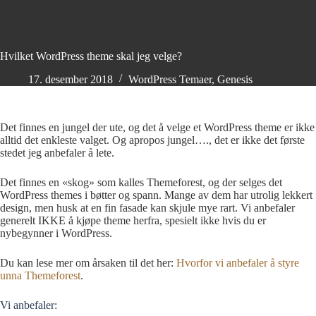
Hvilket WordPress theme skal jeg velge?
17. desember 2018
WordPress Temaer
,
Genesis
Det finnes en jungel der ute, og det å velge et WordPress theme er ikke
alltid det enkleste valget. Og apropos jungel…., det er ikke det første
stedet jeg anbefaler å lete.
Det finnes en «skog» som kalles Themeforest, og der selges det
WordPress themes i bøtter og spann. Mange av dem har utrolig lekkert
design, men husk at en fin fasade kan skjule mye rart. Vi anbefaler
generelt IKKE å kjøpe theme herfra, spesielt ikke hvis du er
nybegynner i WordPress.
Du kan lese mer om årsaken til det her:
Hvorfor vi anbefaler å styre
unna Themeforest
.
Vi anbefaler: